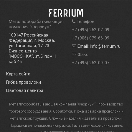
Металлообрабатывающая
Телефон :
компания
"
Ферриум
"
+7 (495) 252-07-09
109147
Российская
+7 (906) 079-66-09
Федерация, г. Москва,
ул. Таганская, 17-23
Email: info@ferrium.ru
Бизнес-центр
Факс :
“МОСЭНКА”, эт.5, пом. I,
каб.46
+7 (495) 252-09-07
Карта сайта
Гибка проволоки
Цветовая палитра
Металлообрабатывающая компания “Ферриум”
- производство
торгового оборудования. Обработка, гибка и сварка проволоки и
металлоконструкций. Сложные изделия и детали из проволоки.
Порошковая полимерная окраска. Гальваническое цинкование.