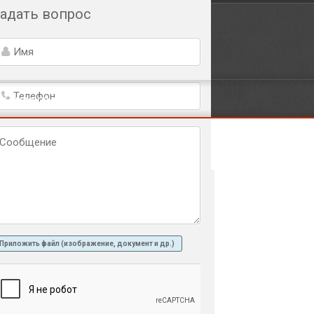
адать вопрос
+7 (495) 252-07-09
+7 (906) 079-66-09
ние
Email: info@ferrium.ru
Контакты
аши клиенты
Приложить файл (изображение, документ и др.)