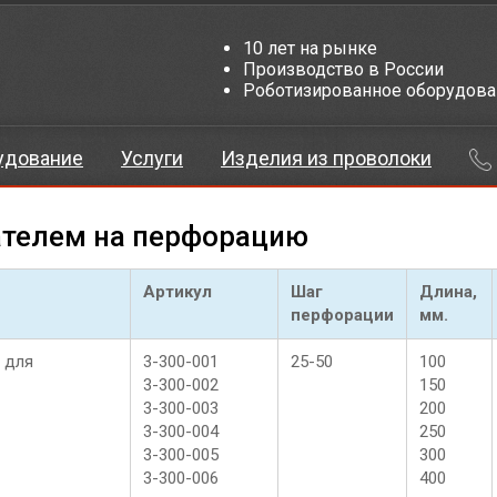
10 лет на рынке
Производство в России
Роботизированное оборудова
удование
Услуги
Изделия из проволоки
ателем на перфорацию
Артикул
Шаг
Длина,
перфорации
мм.
 для
3-300-001
25-50
100
3-300-002
150
3-300-003
200
3-300-004
250
3-300-005
300
3-300-006
400