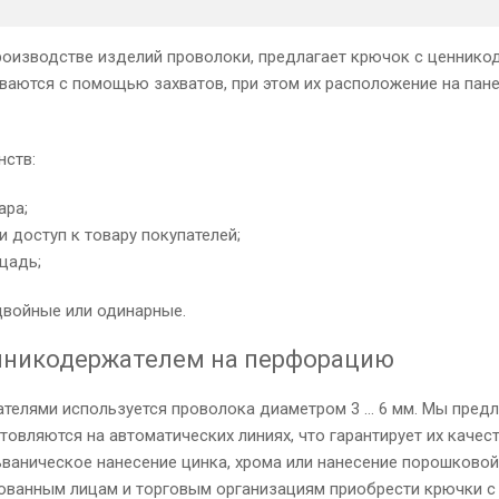
оизводстве изделий проволоки, предлагает крючок с ценнико
ваются с помощью захватов, при этом их расположение на пане
нств:
ара;
 доступ к товару покупателей;
щадь;
двойные или одинарные.
нникодержателем на перфорацию
телями используется проволока диаметром 3 … 6 мм. Мы предла
товляются на автоматических линиях, что гарантирует их каче
ваническое нанесение цинка, хрома или нанесение порошковой
ованным лицам и торговым организациям приобрести крючки с